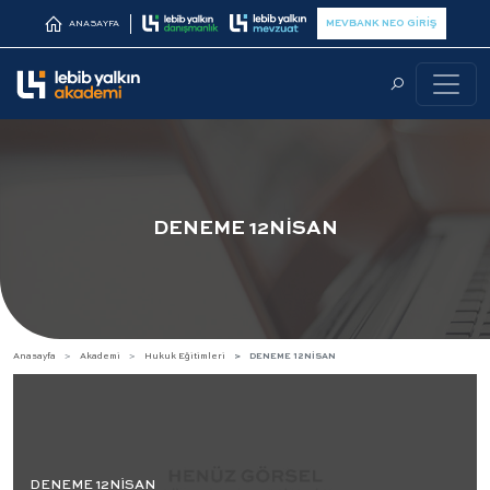
MEVBANK NEO GİRİŞ
ANASAYFA
DENEME 12NİSAN
Anasayfa
Akademi
Hukuk Eğitimleri
DENEME 12NİSAN
DENEME 12NİSAN