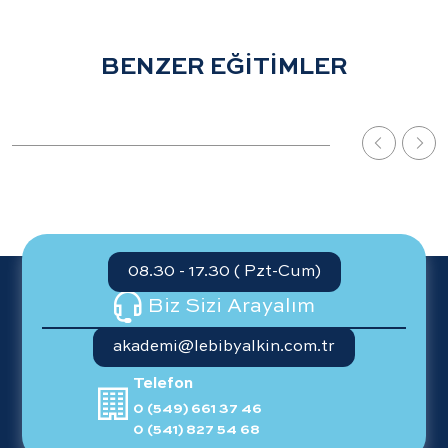
BENZER EĞİTİMLER
08.30 - 17.30 ( Pzt-Cum)
Biz Sizi Arayalım
akademi@lebibyalkin.com.tr
Telefon
0 (549) 661 37 46
0 (541) 827 54 68