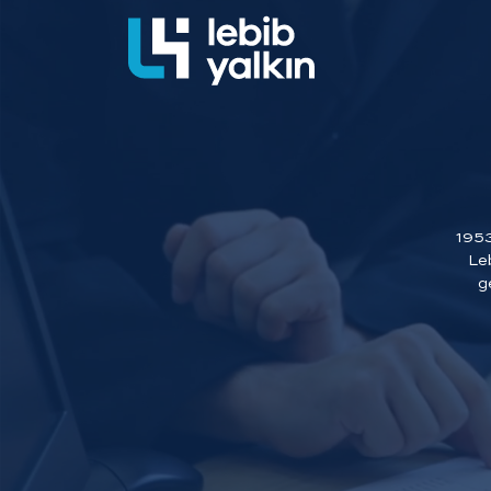
1953 
Leb
g