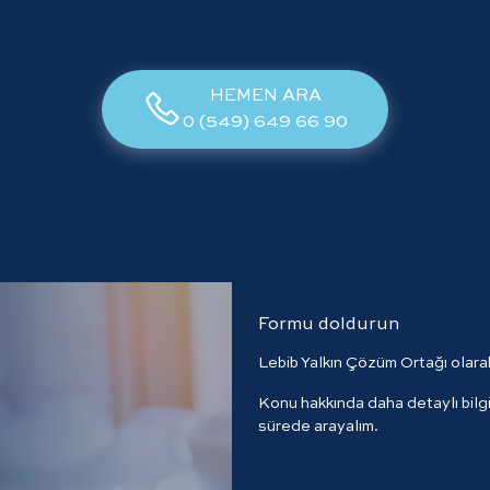
HEMEN ARA
0 (549) 649 66 90
Formu doldurun
Lebib Yalkın Çözüm Ortağı olarak 
Konu hakkında daha detaylı bilgi 
sürede arayalım.