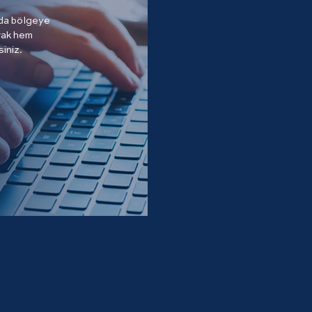
 da bölgeye
arak hem
siniz.