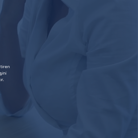
tiren
şini
r.