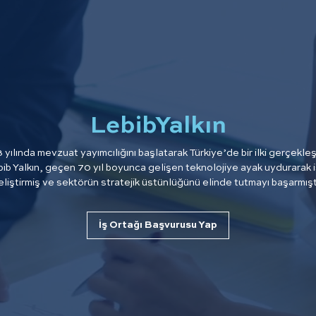
LebibYalkın
yılında mevzuat yayımcılığını başlatarak Türkiye’de bir ilki gerçekleş
ib Yalkın, geçen 70 yıl boyunca gelişen teknolojiye ayak uydurarak i
eliştirmiş ve sektörün stratejik üstünlüğünü elinde tutmayı başarmıştı
İş Ortağı Başvurusu Yap