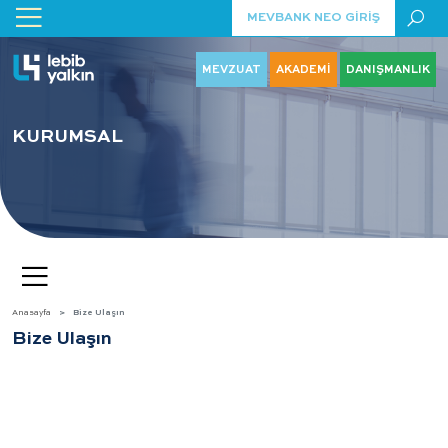
MEVBANK NEO GİRİŞ
MEVZUAT
AKADEMİ
DANIŞMANLIK
KURUMSAL
Anasayfa
Bize Ulaşın
Bize Ulaşın