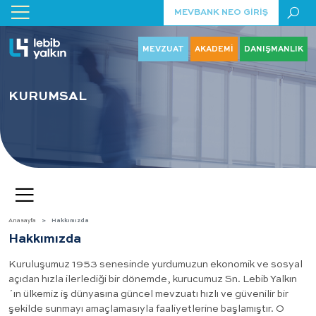
MEVBANK NEO GİRİŞ
MEVZUAT
AKADEMİ
DANIŞMANLIK
KURUMSAL
Anasayfa
Hakkımızda
Hakkımızda
Kuruluşumuz 1953 senesinde yurdumuzun ekonomik ve sosyal
açıdan hızla ilerlediği bir dönemde, kurucumuz Sn. Lebib Yalkın
´ın ülkemiz iş dünyasına güncel mevzuatı hızlı ve güvenilir bir
şekilde sunmayı amaçlamasıyla faaliyetlerine başlamıştır. O