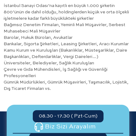
İstanbul Sanayi Odası’na kayıtlı en büyük 1.000 şirketin
800’ünün de dahil olduğu, holdinglerden küçük ve orta ölçekli
işletmelere kadar farklı büyüklükteki şirketler
Bağımsız Denetim Firmaları, Yeminli Mali Müşavirler, Serbest
Muhasebeci Mali Müşavirler
Barolar, Hukuk Büroları, Avukatlar
Bankalar, Sigorta Şirketleri, Leasing Şirketleri, Aracı Kurumlar
Kamu Kurum ve Kuruluşları (Bakanlıklar, Müsteşarlıklar, Daire
Başkanlıkları, Defterdarlıklar, Vergi Daireleri…)
Üniversiteler, Belediyeler, Sağlık Kuruluşları
Çevre ve Gıda Mühendisleri, İş Sağlığı ve Güvenliği
Profesyonelleri
Gümrük Müdürlükleri, Gümrük Müşavirleri, Taşımacılık, Lojistik,
Dış Ticaret Firmaları vs.
08.30 - 17.30 ( Pzt-Cum)
Biz Sizi Arayalım