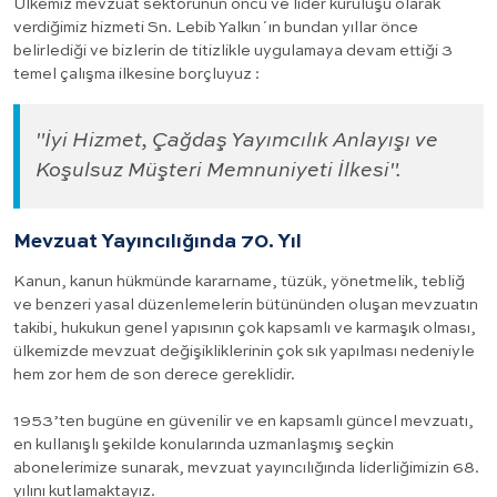
Ülkemiz mevzuat sektörünün öncü ve lider kuruluşu olarak
verdiğimiz hizmeti Sn. Lebib Yalkın´ın bundan yıllar önce
belirlediği ve bizlerin de titizlikle uygulamaya devam ettiği 3
temel çalışma ilkesine borçluyuz :
"İyi Hizmet, Çağdaş Yayımcılık Anlayışı ve
Koşulsuz Müşteri Memnuniyeti İlkesi".
Mevzuat Yayıncılığında 70. Yıl
Kanun, kanun hükmünde kararname, tüzük, yönetmelik, tebliğ
ve benzeri yasal düzenlemelerin bütününden oluşan mevzuatın
takibi, hukukun genel yapısının çok kapsamlı ve karmaşık olması,
ülkemizde mevzuat değişikliklerinin çok sık yapılması nedeniyle
hem zor hem de son derece gereklidir.
1953’ten bugüne en güvenilir ve en kapsamlı güncel mevzuatı,
en kullanışlı şekilde konularında uzmanlaşmış seçkin
abonelerimize sunarak, mevzuat yayıncılığında liderliğimizin 68.
yılını kutlamaktayız.