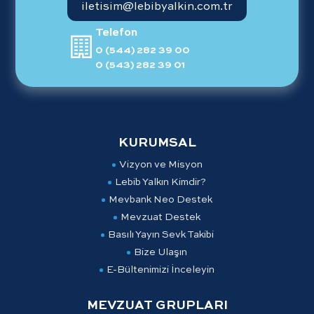
iletisim@lebibyalkin.com.tr
Telefon
0 (544) 282 39 00
0 (543) 282 39 01
KURUMSAL
Vizyon ve Misyon
Lebib Yalkın Kimdir?
Mevbank Neo Destek
Mevzuat Destek
Basılı Yayın Sevk Takibi
Bize Ulaşın
E-Bültenimizi İnceleyin
MEVZUAT GRUPLARI