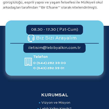
görüşlülüğü, esprili yapısı ve yaşam felsefesi ile Mülkiyeli okul
arkadaşları tarafından ‘’Bir Efsane’’ olarak nitelendirilmişti.
08.30 - 17.30 ( Pzt-Cum)
Biz Sizi Arayalım
iletisim@lebibyalkin.com.tr
Telefon
0 (544) 282 39 00
0 (543) 282 39 01
KURUMSAL
Vizyon ve Misyon
Lebib Yalkın Kimdir?