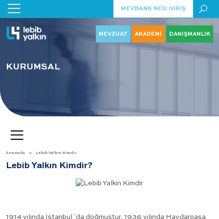
MEVBANK NEO GİRİŞ
MEVZUAT
AKADEMİ
DANIŞMANLIK
KURUMSAL
Anasayfa
Lebib Yalkın Kimdir
Lebib Yalkın Kimdir?
1914 yılında İstanbul´da doğmuştur. 1936 yılında Haydarpaşa