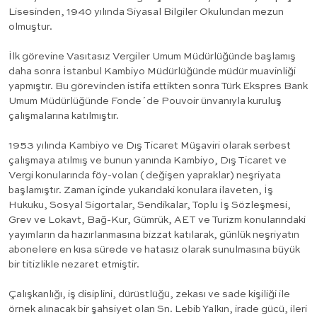
Lisesinden, 1940 yılında Siyasal Bilgiler Okulundan mezun
olmuştur.
İlk görevine Vasıtasız Vergiler Umum Müdürlüğünde başlamış
daha sonra İstanbul Kambiyo Müdürlüğünde müdür muavinliği
yapmıştır. Bu görevinden istifa ettikten sonra Türk Ekspres Bank
Umum Müdürlüğünde Fonde´de Pouvoir ünvanıyla kuruluş
çalışmalarına katılmıştır.
1953 yılında Kambiyo ve Dış Ticaret Müşaviri olarak serbest
çalışmaya atılmış ve bunun yanında Kambiyo, Dış Ticaret ve
Vergi konularında föy-volan ( değişen yapraklar) neşriyata
başlamıştır. Zaman içinde yukarıdaki konulara ilaveten, İş
Hukuku, Sosyal Sigortalar, Sendikalar, Toplu İş Sözleşmesi,
Grev ve Lokavt, Bağ-Kur, Gümrük, AET ve Turizm konularındaki
yayımların da hazırlanmasına bizzat katılarak, günlük neşriyatın
abonelere en kısa sürede ve hatasız olarak sunulmasına büyük
bir titizlikle nezaret etmiştir.
Çalışkanlığı, iş disiplini, dürüstlüğü, zekası ve sade kişiliği ile
örnek alınacak bir şahsiyet olan Sn. Lebib Yalkın, irade gücü, ileri